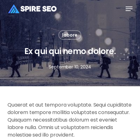
Skip
Men
to
main
Close
content
Menu
labore
Ex qui qui nemo dolore.
September 10, 2024
Quaerat et aut tempora voluptate. Sequi cupiditate
dolorem tempore mollitia voluptates consequatur.
Quisquam necessitatibus dolorum est eveniet
labore nulla. Omnis ut voluptatem reiciendis
molestiae sed illo provident.