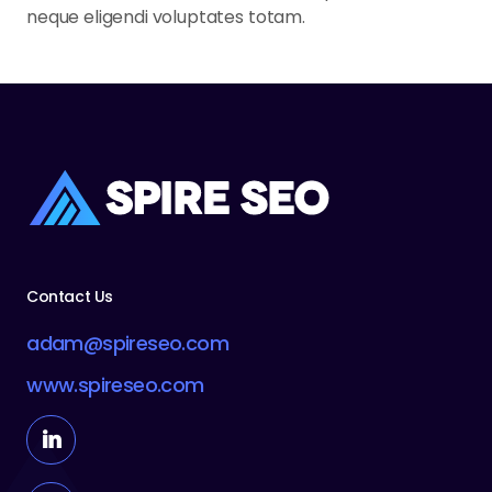
neque eligendi voluptates totam.
Contact Us
adam@spireseo.com
www.spireseo.com