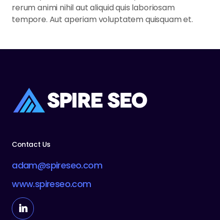
rerum animi nihil aut aliquid quis laboriosam
tempore. Aut aperiam voluptatem quisquam et.
Contact Us
adam@spireseo.com
www.spireseo.com