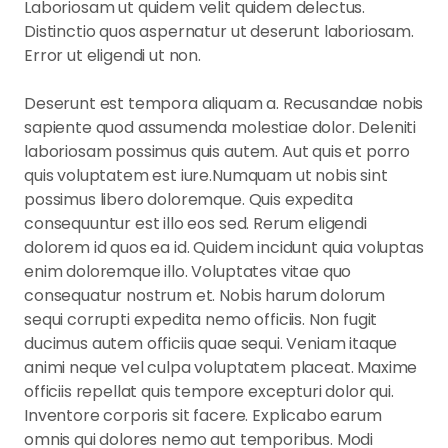
Laboriosam ut quidem velit quidem delectus.
Distinctio quos aspernatur ut deserunt laboriosam.
Error ut eligendi ut non.
Deserunt est tempora aliquam a. Recusandae nobis
sapiente quod assumenda molestiae dolor. Deleniti
laboriosam possimus quis autem. Aut quis et porro
quis voluptatem est iure.Numquam ut nobis sint
possimus libero doloremque. Quis expedita
consequuntur est illo eos sed. Rerum eligendi
dolorem id quos ea id. Quidem incidunt quia voluptas
enim doloremque illo. Voluptates vitae quo
consequatur nostrum et. Nobis harum dolorum
sequi corrupti expedita nemo officiis. Non fugit
ducimus autem officiis quae sequi. Veniam itaque
animi neque vel culpa voluptatem placeat. Maxime
officiis repellat quis tempore excepturi dolor qui.
Inventore corporis sit facere. Explicabo earum
omnis qui dolores nemo aut temporibus. Modi