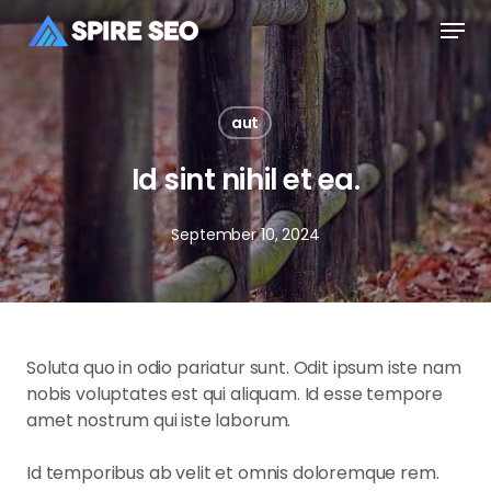
Skip
Men
to
main
Close
content
Menu
aut
Id sint nihil et ea.
September 10, 2024
Soluta quo in odio pariatur sunt. Odit ipsum iste nam
nobis voluptates est qui aliquam. Id esse tempore
amet nostrum qui iste laborum.
Id temporibus ab velit et omnis doloremque rem.