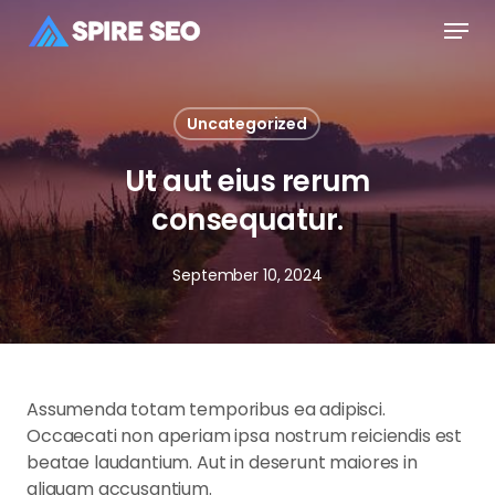
Skip
Men
to
main
Close
content
Menu
Uncategorized
Ut aut eius rerum
consequatur.
September 10, 2024
Assumenda totam temporibus ea adipisci.
Occaecati non aperiam ipsa nostrum reiciendis est
beatae laudantium. Aut in deserunt maiores in
aliquam accusantium.