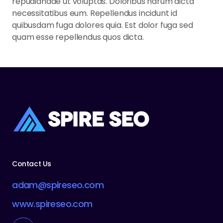
repudiandae ut voluptas. Doloribus harum dicta
necessitatibus eum. Repellendus incidunt id
quibusdam fuga dolores quia. Est dolor fuga sed
quam esse repellendus quos dicta.
Contact Us
adam@spireseo.com
www.spireseo.com